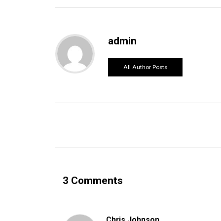
admin
All Author Posts
3 Comments
Chris Johnson