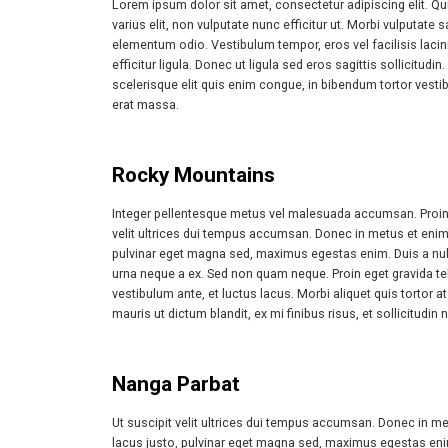
Lorem ipsum dolor sit amet, consectetur adipiscing elit. Q
varius elit, non vulputate nunc efficitur ut. Morbi vulputat
elementum odio. Vestibulum tempor, eros vel facilisis lacinia,
efficitur ligula. Donec ut ligula sed eros sagittis sollicit
scelerisque elit quis enim congue, in bibendum tortor ves
erat massa.
Rocky Mountains
Integer pellentesque metus vel malesuada accumsan. Proin eg
velit ultrices dui tempus accumsan. Donec in metus et enim 
pulvinar eget magna sed, maximus egestas enim. Duis a nu
urna neque a ex. Sed non quam neque. Proin eget gravida tell
vestibulum ante, et luctus lacus. Morbi aliquet quis tortor at 
mauris ut dictum blandit, ex mi finibus risus, et sollicitudin 
Nanga Parbat
Ut suscipit velit ultrices dui tempus accumsan. Donec in me
lacus justo, pulvinar eget magna sed, maximus egestas eni