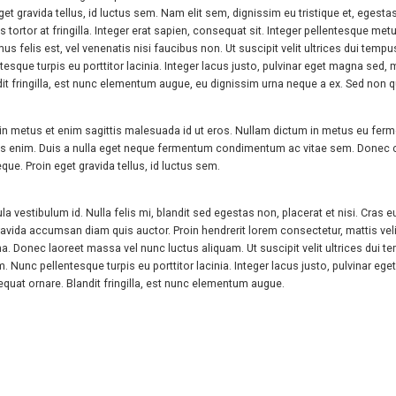
 gravida tellus, id luctus sem. Nam elit sem, dignissim eu tristique et, egestas 
s tortor at fringilla. Integer erat sapien, consequat sit. Integer pellentesque m
mus felis est, vel venenatis nisi faucibus non. Ut suscipit velit ultrices dui t
esque turpis eu porttitor lacinia. Integer lacus justo, pulvinar eget magna se
fringilla, est nunc elementum augue, eu dignissim urna neque a ex. Sed non qua
in metus et enim sagittis malesuada id ut eros. Nullam dictum in metus eu ferme
s enim. Duis a nulla eget neque fermentum condimentum ac vitae sem. Donec co
e. Proin eget gravida tellus, id luctus sem.
 vestibulum id. Nulla felis mi, blandit sed egestas non, placerat et nisi. Cras eu
gravida accumsan diam quis auctor. Proin hendrerit lorem consectetur, mattis veli
 urna. Donec laoreet massa vel nunc luctus aliquam. Ut suscipit velit ultrices du
Nunc pellentesque turpis eu porttitor lacinia. Integer lacus justo, pulvinar e
t ornare. Blandit fringilla, est nunc elementum augue.