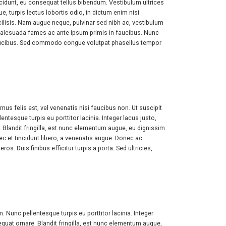
cidunt, eu consequat tellus bibendum. Vestibulum ultrices
, turpis lectus lobortis odio, in dictum enim nisi
 facilisis. Nam augue neque, pulvinar sed nibh ac, vestibulum
et malesuada fames ac ante ipsum primis in faucibus. Nunc
 faucibus. Sed commodo congue volutpat phasellus tempor
s felis est, vel venenatis nisi faucibus non. Ut suscipit
esque turpis eu porttitor lacinia. Integer lacus justo,
landit fringilla, est nunc elementum augue, eu dignissim
ec et tincidunt libero, a venenatis augue. Donec ac
ros. Duis finibus efficitur turpis a porta. Sed ultricies,
Nunc pellentesque turpis eu porttitor lacinia. Integer
at ornare. Blandit fringilla, est nunc elementum augue,