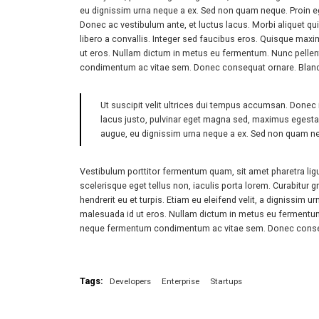
eu dignissim urna neque a ex. Sed non quam neque. Proin eget
Donec ac vestibulum ante, et luctus lacus. Morbi aliquet qui
libero a convallis. Integer sed faucibus eros. Quisque maxi
ut eros. Nullam dictum in metus eu fermentum. Nunc pellent
condimentum ac vitae sem. Donec consequat ornare. Blandit 
Ut suscipit velit ultrices dui tempus accumsan. Donec 
lacus justo, pulvinar eget magna sed, maximus egesta
augue, eu dignissim urna neque a ex. Sed non quam nequ
Vestibulum porttitor fermentum quam, sit amet pharetra ligula
scelerisque eget tellus non, iaculis porta lorem. Curabitur 
hendrerit eu et turpis. Etiam eu eleifend velit, a dignissim
malesuada id ut eros. Nullam dictum in metus eu fermentum. 
neque fermentum condimentum ac vitae sem. Donec consequa
Tags:
Developers
Enterprise
Startups