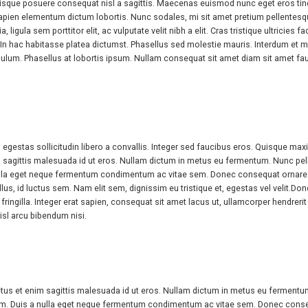
uisque posuere consequat nisl a sagittis. Maecenas euismod nunc eget eros tin
e sapien elementum dictum lobortis. Nunc sodales, mi sit amet pretium pellentesque
 ligula sem porttitor elit, ac vulputate velit nibh a elit. Cras tristique ultricies
udin. In hac habitasse platea dictumst. Phasellus sed molestie mauris. Interdum 
tibulum. Phasellus at lobortis ipsum. Nullam consequat sit amet diam sit amet
estas sollicitudin libero a convallis. Integer sed faucibus eros. Quisque maximu
sagittis malesuada id ut eros. Nullam dictum in metus eu fermentum. Nunc pellent
lla eget neque fermentum condimentum ac vitae sem. Donec consequat ornare. B
us, id luctus sem. Nam elit sem, dignissim eu tristique et, egestas vel velit.Don
fringilla. Integer erat sapien, consequat sit amet lacus ut, ullamcorper hendrerit e
nisl arcu bibendum nisi.
tus et enim sagittis malesuada id ut eros. Nullam dictum in metus eu fermentum. 
m. Duis a nulla eget neque fermentum condimentum ac vitae sem. Donec consequ