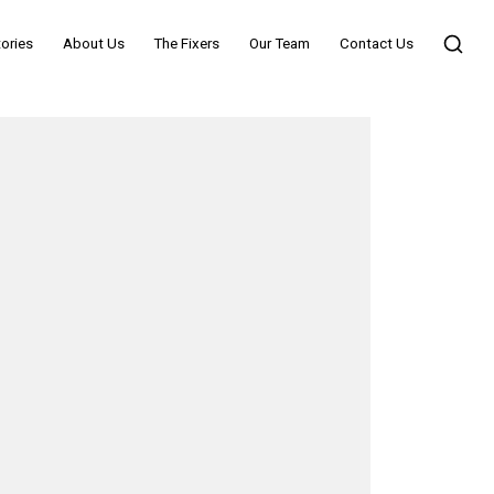
ories
About Us
The Fixers
Our Team
Contact Us