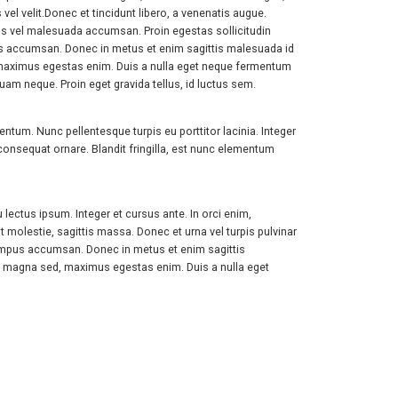
vel velit.Donec et tincidunt libero, a venenatis augue.
etus vel malesuada accumsan. Proin egestas sollicitudin
empus accumsan. Donec in metus et enim sagittis malesuada id
d, maximus egestas enim. Duis a nulla eget neque fermentum
m neque. Proin eget gravida tellus, id luctus sem.
ntum. Nunc pellentesque turpis eu porttitor lacinia. Integer
nsequat ornare. Blandit fringilla, est nunc elementum
 lectus ipsum. Integer et cursus ante. In orci enim,
t molestie, sagittis massa. Donec et urna vel turpis pulvinar
i tempus accumsan. Donec in metus et enim sagittis
get magna sed, maximus egestas enim. Duis a nulla eget